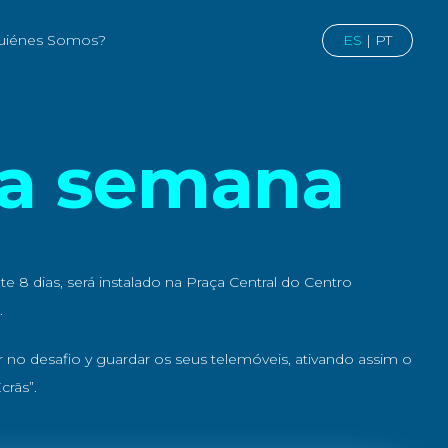
ES
|
PT
uiénes Somos?
 a semana
ante 8 dias, será instalado na Praça Central do Centro
.
r no desafio y guardar os seus telemóveis, ativando assim o
crãs”.