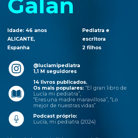
Galán
Idade: 46 anos
Pediatra e
ALICANTE,
escritora
Espanha
2 filhos
@luciamipediatra
1,1 M seguidores
14 livros publicados.
Os mais populares:
“El gran libro de
Lucía mi pediatra”,
“Eres una madre maravillosa”, “Lo
mejor de nuestras vidas”.
Podcast próprio:
Lucía, mi pediatra (2024)