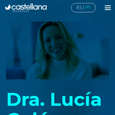
ES
|
PT
Dra. Lucía