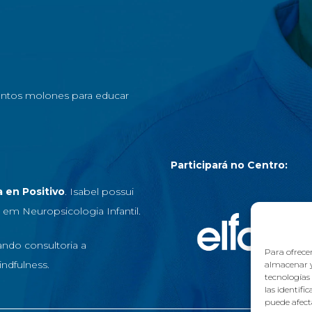
ntos molones para educar
Participará no Centro:
 en Positivo
. Isabel possui
 em Neuropsicologia Infantil.
ndo consultoria a
Para ofrecer
ndfulness.
almacenar y
tecnologías
las identifi
puede afecta